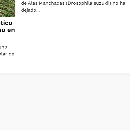
de Alas Manchadas (Drosophila suzukii) no ha
dejado...
ótico
so en
leno
lar de