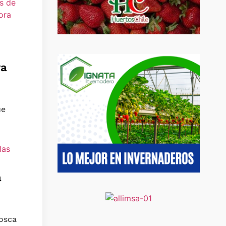
ra
ue
a
Mosca