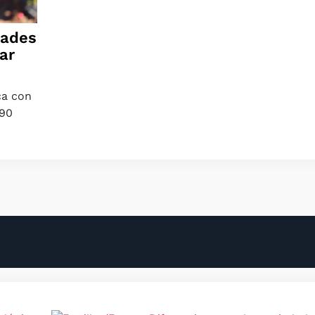
dades
ar
ca con
-90