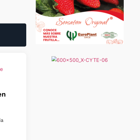
en
ia