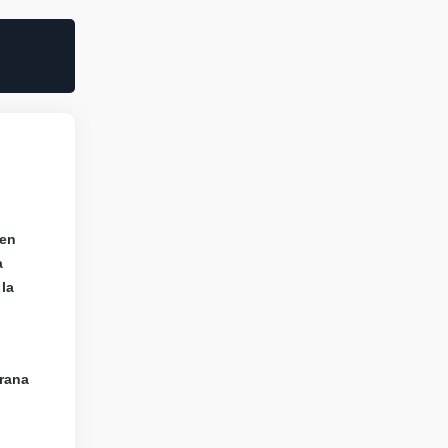
 en
a
 la
rana