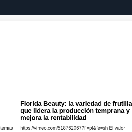
Florida Beauty: la variedad de frutilla
que lidera la producción temprana y
mejora la rentabilidad
istemas
https://vimeo.com/518762067?fl=pl&fe=sh El valor