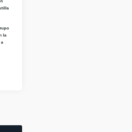
en
tilla
rupo
n la
 a