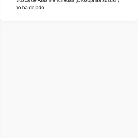
Mosca de Alas Manchadas (Drosophila suzukii)
no ha dejado...