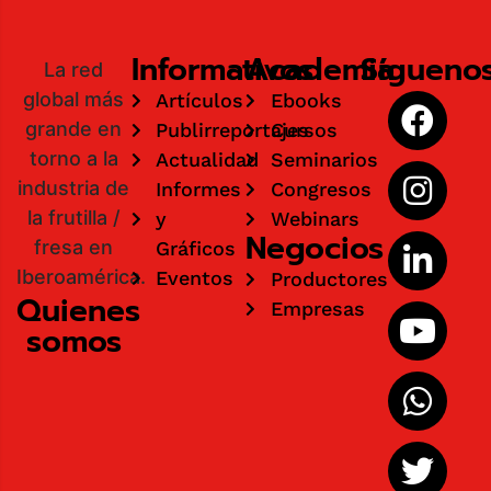
Informativos
Academia
Sígueno
La red
global más
Artículos
Ebooks
grande en
Publirreportajes
Cursos
torno a la
Actualidad
Seminarios
industria de
Informes
Congresos
la frutilla /
y
Webinars
Negocios
fresa en
Gráficos
Iberoamérica.
Eventos
Productores
Quienes
Empresas
somos