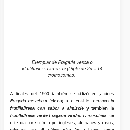
Ejemplar de
Fragaria vesca
o
«frutilla/fresa leñosa» (Diploide 2n = 14
cromosomas)
A finales del 1500 también se utilizó en jardines
Fragaria moschata
(dioica) a la cual le llamaban
la
frutilla/fresa con sabor a almizcle
y también la
frutilla/fresa verde Fragaria viridis
.
F. moschata
fue
utilizada por su fruta por ingleses, alemanes y rusos,
mientras que
F. viridis
sólo fue utilizada como