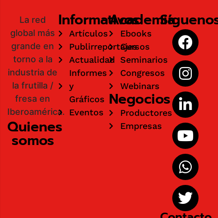
Informativos
Academia
Sígueno
La red
global más
Artículos
Ebooks
grande en
Publirreportajes
Cursos
torno a la
Actualidad
Seminarios
industria de
Informes
Congresos
la frutilla /
y
Webinars
Negocios
fresa en
Gráficos
Iberoamérica.
Eventos
Productores
Quienes
Empresas
somos
Contacto