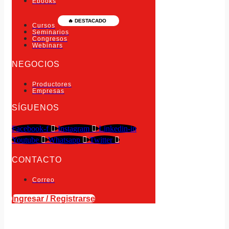
Ebooks
🔥 DESTACADO
Cursos
Seminarios
Congresos
Webinars
NEGOCIOS
Productores
Empresas
SÍGUENOS
Facebook-f
Instagram
Linkedin-in
Youtube
Whatsapp
Twitter
CONTACTO
Correo
Ingresar / Registrarse