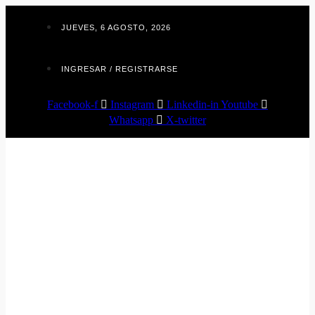
Ir
al
JUEVES, 6 AGOSTO, 2026
contenido
INGRESAR / REGISTRARSE
Facebook-f
Instagram
Linkedin-in
Youtube
Whatsapp
X-twitter